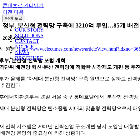
콘텐츠로 건너뛰기
이전
다음
탐색 토글
정부, 분산형 전력망 구축에 3210억 투입…85개 배전
OUR STORY
SOLUTIONS
2026-02-20
|
CONTACT
NOTICE
사 원문 :
https://www.electimes.com/news/articleView.html?idxno=36
NEWS
BROCHURE
후부, 분산형 전력망 포럼 개최
역단위 배전망 혁신·분산 전력망에 적합한 시장제도 개편 등 추
부가 올해를 ‘차세대 분산형 전력망’ 구축 원년으로 정하고 전력망
 추진힌다.
후에너지환경부는 20일 서울 중구 롯데호텔에서 ‘분산형 전력망
세대 분산형 전력망은 탄소중립 시대의 맞춤형 전력망으로서 태양
.
재 전력 시스템은 2001년 전력산업 구조개편 당시 도입된 대형
 배전망 운영의 중요성이 커진 상황이다.